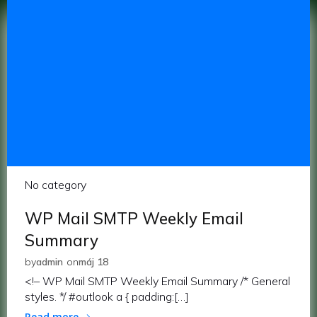
No category
WP Mail SMTP Weekly Email
Summary
by
admin
on
máj 18
<!– WP Mail SMTP Weekly Email Summary /* General
styles. */ #outlook a { padding:[…]
Read more