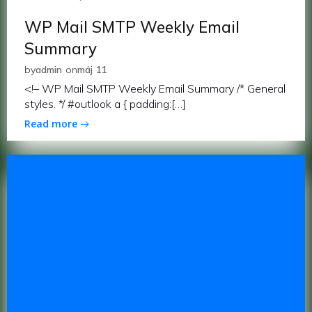
WP Mail SMTP Weekly Email
Summary
by
admin
on
máj 11
<!– WP Mail SMTP Weekly Email Summary /* General
styles. */ #outlook a { padding:[…]
Read more