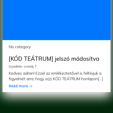
No category
[KÓD TEÁTRUM] jelszó módosítva
by
admin
on
máj 7
Kedves admin! Ezzel az emlékeztetővel is felhívjuk a
figyelmét arra, hogy a(z) KÓD TEÁTRUM honlapon[…]
Read more