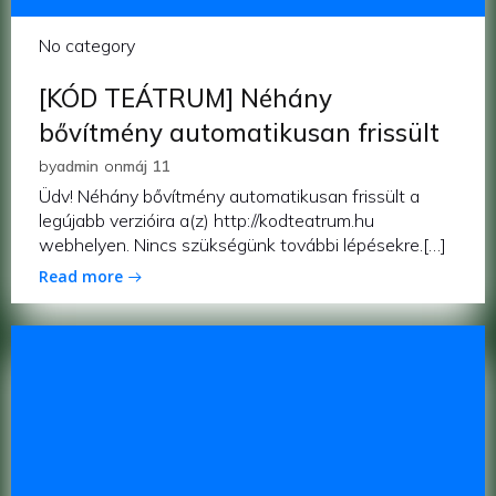
No category
[KÓD TEÁTRUM] Néhány
bővítmény automatikusan frissült
by
admin
on
máj 11
Üdv! Néhány bővítmény automatikusan frissült a
legújabb verzióira a(z) http://kodteatrum.hu
webhelyen. Nincs szükségünk további lépésekre.[…]
Read more