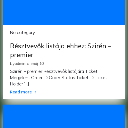
No category
Résztvevők listája ehhez: Szirén –
premier
by
admin
on
máj 10
Szirén – premier Résztvevők listájára Ticket
Megjelent Order ID Order Status Ticket ID Ticket
Holder[…]
Read more