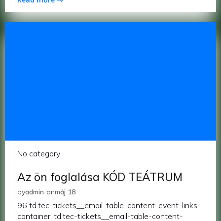
No category
Az ön foglalása KÓD TEÁTRUM
by
admin
on
máj 18
96 td.tec-tickets__email-table-content-event-links-
container, td.tec-tickets__email-table-content-