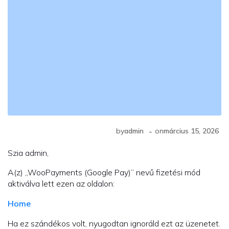
-
by
admin
on
március 15, 2026
Szia admin,
A(z) „WooPayments (Google Pay)” nevű fizetési mód
aktiválva lett ezen az oldalon:
Home
Ha ez szándékos volt, nyugodtan ignoráld ezt az üzenetet.