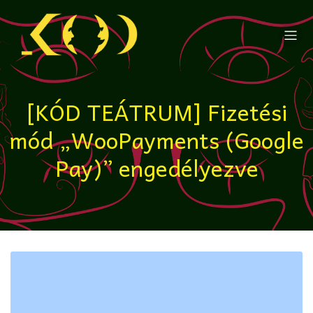
[KÓD TEÁTRUM] Fizetési
mód „WooPayments (Google
Pay)” engedélyezve