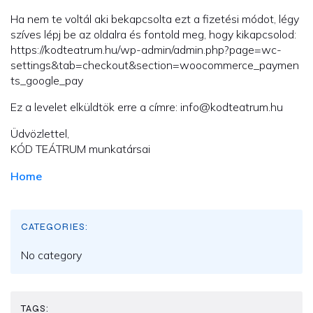
Ha nem te voltál aki bekapcsolta ezt a fizetési módot, légy
szíves lépj be az oldalra és fontold meg, hogy kikapcsolod:
https://kodteatrum.hu/wp-admin/admin.php?page=wc-
settings&tab=checkout&section=woocommerce_paymen
ts_google_pay
Ez a levelet elküldtök erre a címre: info@kodteatrum.hu
Üdvözlettel,
KÓD TEÁTRUM munkatársai
Home
CATEGORIES:
No category
TAGS: