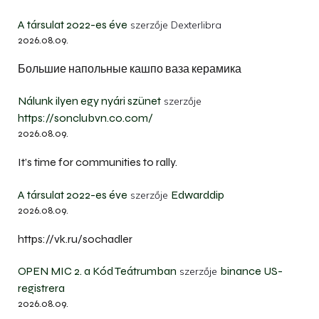
A társulat 2022-es éve
szerzője
Dexterlibra
2026.08.09.
Большие напольные кашпо ваза керамика
Nálunk ilyen egy nyári szünet
szerzője
https://sonclubvn.co.com/
2026.08.09.
It’s time for communities to rally.
A társulat 2022-es éve
Edwarddip
szerzője
2026.08.09.
https://vk.ru/sochadler
OPEN MIC 2. a Kód Teátrumban
binance US-
szerzője
registrera
2026.08.09.