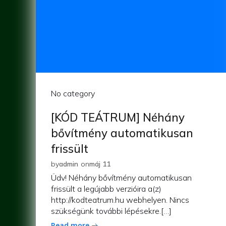
No category
[KÓD TEÁTRUM] Néhány
bővítmény automatikusan
frissült
by
admin
on
máj 11
Üdv! Néhány bővítmény automatikusan
frissült a legújabb verzióira a(z)
http://kodteatrum.hu webhelyen. Nincs
szükségünk további lépésekre.[…]
Read more