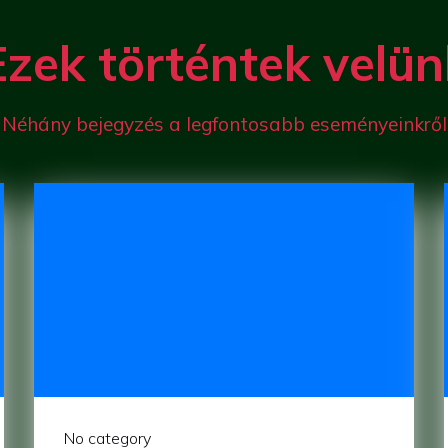
Ezek történtek velün
Néhány bejegyzés a legfontosabb eseményeinkről
No category