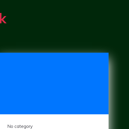
k
No category