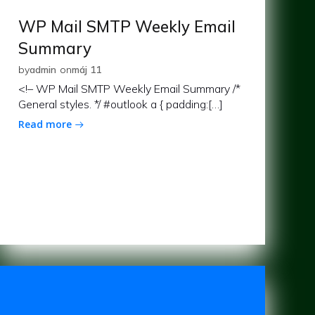
WP Mail SMTP Weekly Email
Summary
by
admin
on
máj 11
<!– WP Mail SMTP Weekly Email Summary /*
General styles. */ #outlook a { padding:[…]
Read more