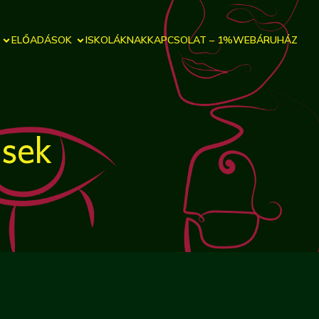
ELŐADÁSOK
ISKOLÁKNAK
KAPCSOLAT – 1%
WEBÁRUHÁZ
ések