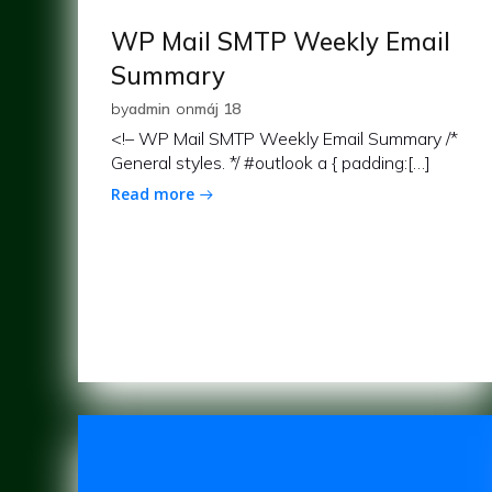
WP Mail SMTP Weekly Email
Summary
by
admin
on
máj 18
<!– WP Mail SMTP Weekly Email Summary /*
General styles. */ #outlook a { padding:[…]
Read more