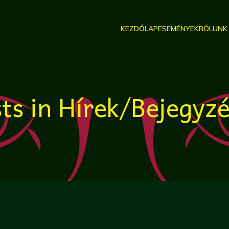
KEZDŐLAP
ESEMÉNYEK
RÓLUNK
ts in Hírek/Bejegyz