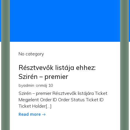
No category
Résztvevők listája ehhez:
Szirén – premier
by
admin
on
máj 10
Szirén – premier Résztvevők listájára Ticket
Megjelent Order ID Order Status Ticket ID
Ticket Holder[…]
Read more