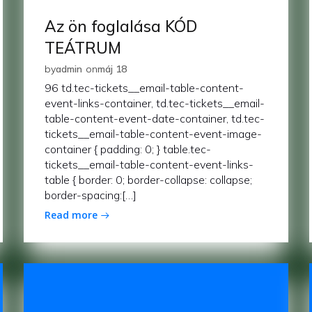
Az ön foglalása KÓD
TEÁTRUM
by
admin
on
máj 18
96 td.tec-tickets__email-table-content-
event-links-container, td.tec-tickets__email-
table-content-event-date-container, td.tec-
tickets__email-table-content-event-image-
container { padding: 0; } table.tec-
tickets__email-table-content-event-links-
table { border: 0; border-collapse: collapse;
border-spacing:[…]
Read more