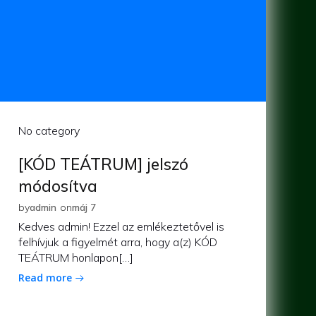
No category
[KÓD TEÁTRUM] jelszó
módosítva
by
admin
on
máj 7
Kedves admin! Ezzel az emlékeztetővel is
felhívjuk a figyelmét arra, hogy a(z) KÓD
TEÁTRUM honlapon[…]
Read more