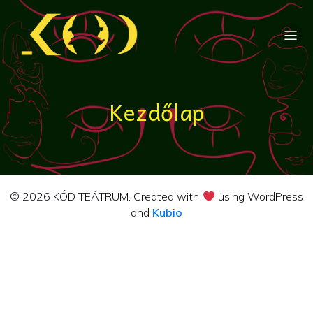
Kezdőlap
© 2026 KÓD TEÁTRUM. Created with
using WordPress
and
Kubio