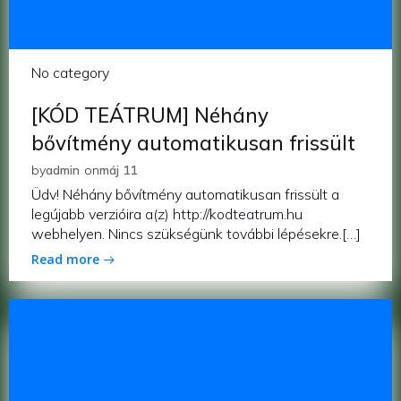
No category
[KÓD TEÁTRUM] Néhány
bővítmény automatikusan frissült
by
admin
on
máj 11
Üdv! Néhány bővítmény automatikusan frissült a
legújabb verzióira a(z) http://kodteatrum.hu
webhelyen. Nincs szükségünk további lépésekre.[…]
Read more