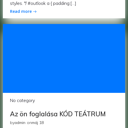
styles. */ #outlook a { padding:[…]
Read more
No category
Az ön foglalása KÓD TEÁTRUM
by
admin
on
máj 18