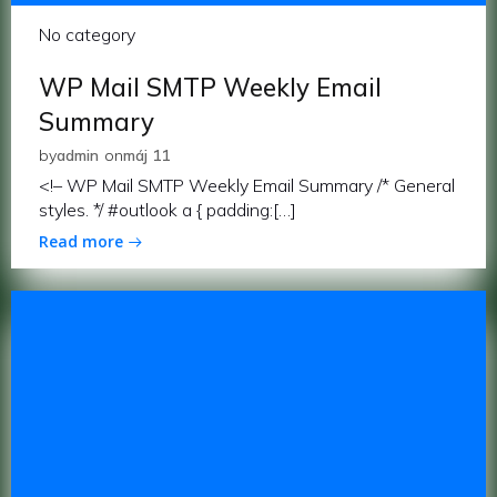
No category
WP Mail SMTP Weekly Email
Summary
by
admin
on
máj 11
<!– WP Mail SMTP Weekly Email Summary /* General
styles. */ #outlook a { padding:[…]
Read more