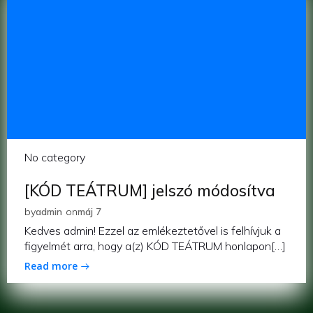
No category
[KÓD TEÁTRUM] jelszó módosítva
by
admin
on
máj 7
Kedves admin! Ezzel az emlékeztetővel is felhívjuk a
figyelmét arra, hogy a(z) KÓD TEÁTRUM honlapon[…]
Read more