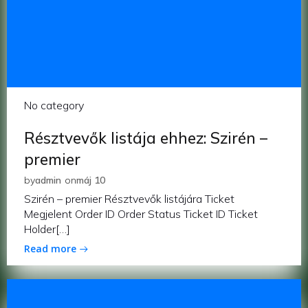
No category
Résztvevők listája ehhez: Szirén –
premier
by
admin
on
máj 10
Szirén – premier Résztvevők listájára Ticket
Megjelent Order ID Order Status Ticket ID Ticket
Holder[…]
Read more