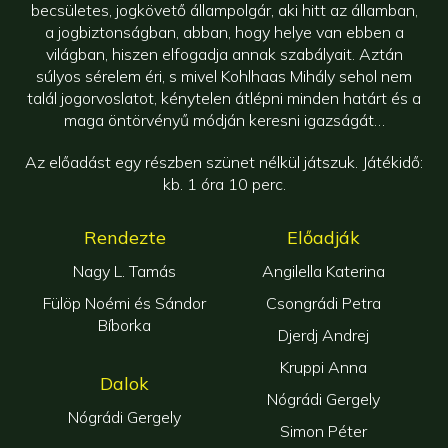
becsületes, jogkövető állampolgár, aki hitt az államban,
a jogbiztonságban, abban, hogy helye van ebben a
világban, hiszen elfogadja annak szabályait. Aztán
súlyos sérelem éri, s mivel Kohlhaas Mihály sehol nem
talál jogorvoslatot, kénytelen átlépni minden határt és a
maga öntörvényű módján keresni igazságát…
Az előadást egy részben szünet nélkül játszuk. Játékidő:
kb. 1 óra 10 perc.
Rendezte
Előadják
Nagy L. Tamás
Angilella Katerina
Fülöp Noémi és Sándor
Csongrádi Petra
Bíborka
Djerdj Andrej
Kruppi Anna
Dalok
Nógrádi Gergely
Nógrádi Gergely
Simon Péter