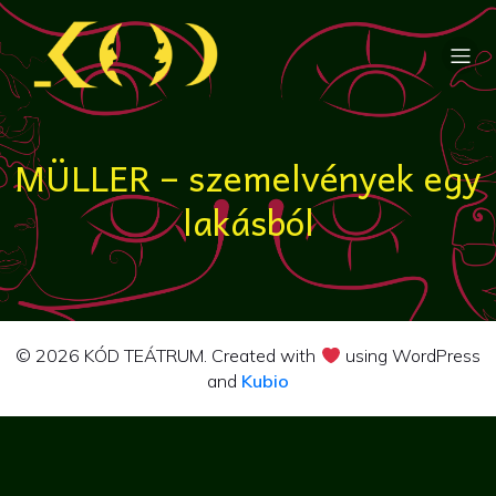
MÜLLER – szemelvények egy
lakásból
© 2026 KÓD TEÁTRUM. Created with
using WordPress
and
Kubio