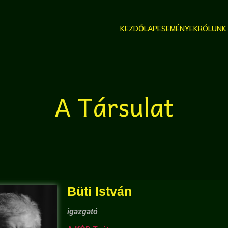
KEZDŐLAP
ESEMÉNYEK
RÓLUNK
A Társulat
Büti István
igazgató