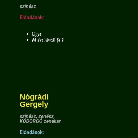
színész
Előadások:
Liget
Miért hívtál fel?
Nógrádi
Gergely
színész, zenész,
KÓDORGÓ zenekar
Előadások: