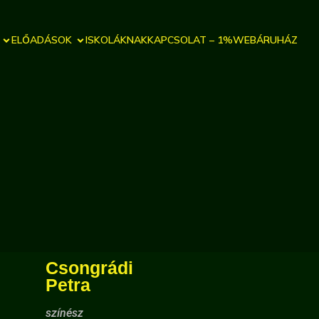
ELŐADÁSOK
ISKOLÁKNAK
KAPCSOLAT – 1%
WEBÁRUHÁZ
Csongrádi
Petra
színész