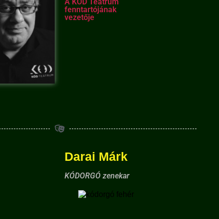
A KÓD Teátrum
fenntartójának
vezetője
Darai Márk
KÓDORGÓ zenekar