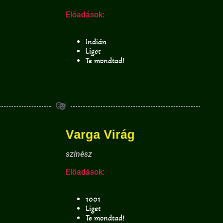
Előadások:
Indián
Liget
Te mondtad!
Varga Virág
színész
Előadások:
1001
Liget
Te mondtad!