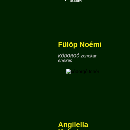
Indián
Fülöp Noémi
KÓDORGÓ zenekar
énekes
Angilella