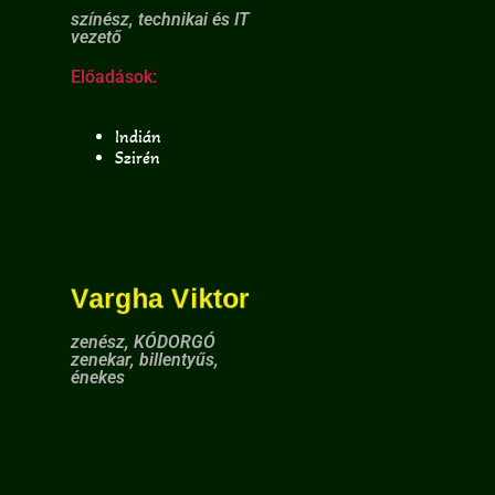
színész, technikai és IT
vezető
Előadások:
Indián
Szirén
Vargha Viktor
zenész, KÓDORGÓ
zenekar, billentyűs,
énekes